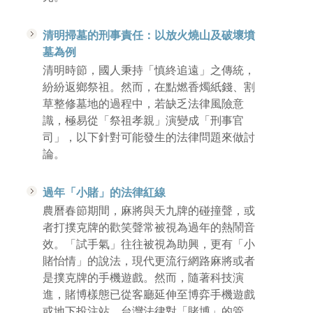
清明掃墓的刑事責任：以放火燒山及破壞墳
墓為例
清明時節，國人秉持「慎終追遠」之傳統，
紛紛返鄉祭祖。然而，在點燃香燭紙錢、割
草整修墓地的過程中，若缺乏法律風險意
識，極易從「祭祖孝親」演變成「刑事官
司」，以下針對可能發生的法律問題來做討
論。
過年「小賭」的法律紅線
農曆春節期間，麻將與天九牌的碰撞聲，或
者打撲克牌的歡笑聲常被視為過年的熱鬧音
效。「試手氣」往往被視為助興，更有「小
賭怡情」的說法，現代更流行網路麻將或者
是撲克牌的手機遊戲。然而，隨著科技演
進，賭博樣態已從客廳延伸至博弈手機遊戲
或地下投注站。台灣法律對「賭博」的管